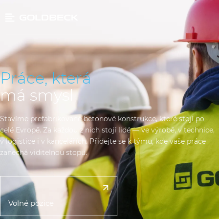
Práce, která
má smysl
Stavíme prefabrikované betonové konstrukce, které stojí po
celé Evropě. Za každou z nich stojí lidé — ve výrobě, v technice,
v logistice i v kancelářích. Přidejte se k týmu, kde vaše práce
zanechá viditelnou stopu.
Volné pozice